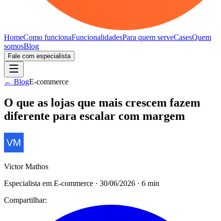
Home
Como funciona
Funcionalidades
Para quem serve
Cases
Quem
somos
Blog
Fale com especialista
← Blog
E-commerce
O que as lojas que mais crescem fazem
diferente para escalar com margem
Victor Mathos
Especialista em E-commerce
·
30/06/2026
·
6
min
Compartilhar: