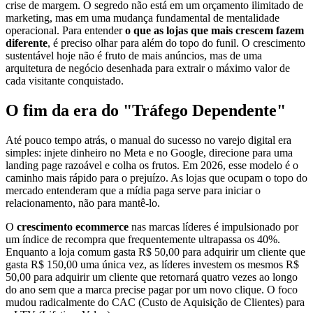
crise de margem. O segredo não está em um orçamento ilimitado de
marketing, mas em uma mudança fundamental de mentalidade
operacional. Para entender
o que as lojas que mais crescem fazem
diferente
, é preciso olhar para além do topo do funil. O crescimento
sustentável hoje não é fruto de mais anúncios, mas de uma
arquitetura de negócio desenhada para extrair o máximo valor de
cada visitante conquistado.
O fim da era do "Tráfego Dependente"
Até pouco tempo atrás, o manual do sucesso no varejo digital era
simples: injete dinheiro no Meta e no Google, direcione para uma
landing page razoável e colha os frutos. Em 2026, esse modelo é o
caminho mais rápido para o prejuízo. As lojas que ocupam o topo do
mercado entenderam que a mídia paga serve para iniciar o
relacionamento, não para mantê-lo.
O
crescimento ecommerce
nas marcas líderes é impulsionado por
um índice de recompra que frequentemente ultrapassa os 40%.
Enquanto a loja comum gasta R$ 50,00 para adquirir um cliente que
gasta R$ 150,00 uma única vez, as líderes investem os mesmos R$
50,00 para adquirir um cliente que retornará quatro vezes ao longo
do ano sem que a marca precise pagar por um novo clique. O foco
mudou radicalmente do CAC (Custo de Aquisição de Clientes) para