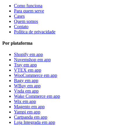
Como funciona
Para quem serve
Cases
Quem somos
Contato
Política de privacidade
Por plataforma
Shopify
em app
Nuvemshop
em app
Tray
em app
VTEX
em app
WooCommerce
em app
Bagy
em app
WBuy
em app
Vnda
em app
Wake Commerce
em app
Wix
em app
Magento
em app
Yampi
em app
Cartpanda
em app
Loja Integrada
em app