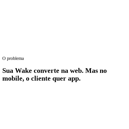
Tempo de entrega
24h
Recompra
O problema
+312%
Sua Wake converte na web. Mas no
mobile, o cliente quer app.