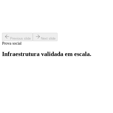
Kaisan
usuários mensais comprando no app.
Ver case
Previous slide
Next slide
Prova social
Infraestrutura validada em escala.