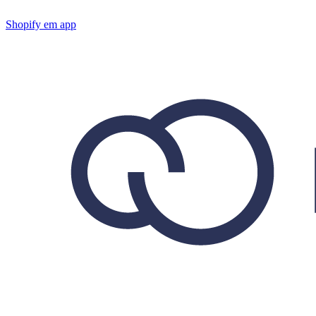
Shopify
em app