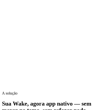
Voltou ao estoque
1h
Aquele item favorito
Push enviada
🎁 Cupom exclusivo para você
Abertura
92%
CTR push
A solução
10x
Sua Wake, agora app nativo — sem