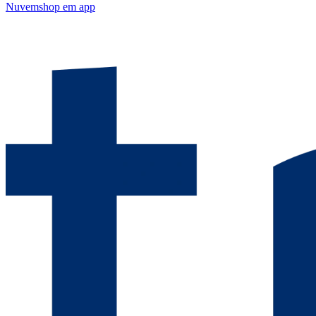
Nuvemshop
em app