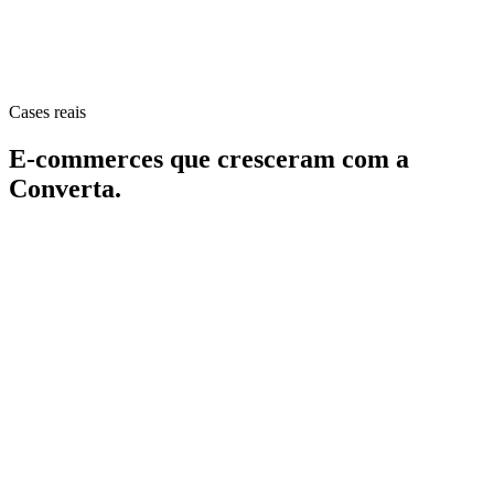
Recompra
Cases reais
3x
E-commerces que cresceram com a
Converta
.