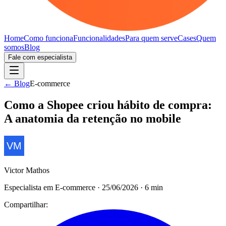
Home
Como funciona
Funcionalidades
Para quem serve
Cases
Quem
somos
Blog
Fale com especialista
← Blog
E-commerce
Como a Shopee criou hábito de compra:
A anatomia da retenção no mobile
Victor Mathos
Especialista em E-commerce
·
25/06/2026
·
6
min
Compartilhar: