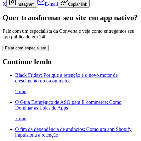
X
E-mail
Instagram
Copiar link
Quer transformar seu site em app nativo?
Fale com um especialista da Converta e veja como entregamos seu
app publicado em 24h.
Falar com especialista
Continue lendo
Black Friday: Por que a retenção é o novo motor de
crescimento no e-commerce
5
min
O Guia Estratégico de ASO para E-commerce: Como
Dominar as Lojas de Apps
7
min
O fim da dependência de anúncios: Como um app Shopify
impulsiona a retenção