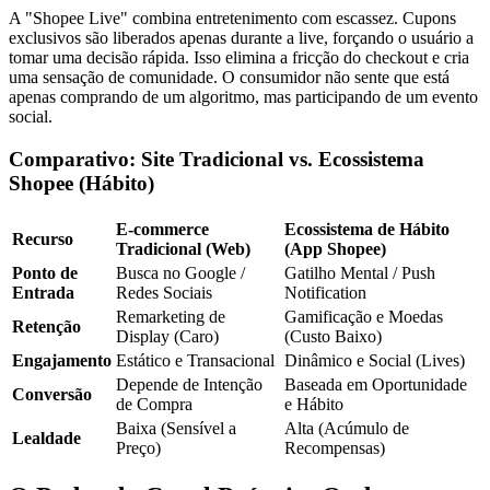
A "Shopee Live" combina entretenimento com escassez. Cupons
exclusivos são liberados apenas durante a live, forçando o usuário a
tomar uma decisão rápida. Isso elimina a fricção do checkout e cria
uma sensação de comunidade. O consumidor não sente que está
apenas comprando de um algoritmo, mas participando de um evento
social.
Comparativo: Site Tradicional vs. Ecossistema
Shopee (Hábito)
E-commerce
Ecossistema de Hábito
Recurso
Tradicional (Web)
(App Shopee)
Ponto de
Busca no Google /
Gatilho Mental / Push
Entrada
Redes Sociais
Notification
Remarketing de
Gamificação e Moedas
Retenção
Display (Caro)
(Custo Baixo)
Engajamento
Estático e Transacional
Dinâmico e Social (Lives)
Depende de Intenção
Baseada em Oportunidade
Conversão
de Compra
e Hábito
Baixa (Sensível a
Alta (Acúmulo de
Lealdade
Preço)
Recompensas)