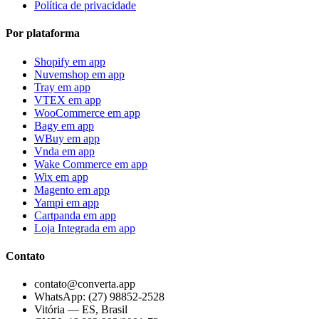
Política de privacidade
Por plataforma
Shopify
em app
Nuvemshop
em app
Tray
em app
VTEX
em app
WooCommerce
em app
Bagy
em app
WBuy
em app
Vnda
em app
Wake Commerce
em app
Wix
em app
Magento
em app
Yampi
em app
Cartpanda
em app
Loja Integrada
em app
Contato
contato@converta.app
WhatsApp: (27) 98852-2528
Vitória — ES, Brasil