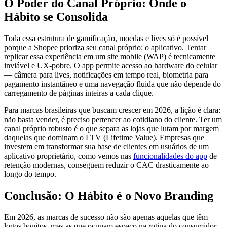
O Poder do Canal Próprio: Onde o
Hábito se Consolida
Toda essa estrutura de gamificação, moedas e lives só é possível
porque a Shopee prioriza seu canal próprio: o aplicativo. Tentar
replicar essa experiência em um site mobile (WAP) é tecnicamente
inviável e UX-pobre. O app permite acesso ao hardware do celular
— câmera para lives, notificações em tempo real, biometria para
pagamento instantâneo e uma navegação fluida que não depende do
carregamento de páginas inteiras a cada clique.
Para marcas brasileiras que buscam crescer em 2026, a lição é clara:
não basta vender, é preciso pertencer ao cotidiano do cliente. Ter um
canal próprio robusto é o que separa as lojas que lutam por margem
daquelas que dominam o LTV (Lifetime Value). Empresas que
investem em transformar sua base de clientes em usuários de um
aplicativo proprietário, como vemos nas
funcionalidades do app
de
retenção modernas, conseguem reduzir o CAC drasticamente ao
longo do tempo.
Conclusão: O Hábito é o Novo Branding
Em 2026, as marcas de sucesso não são apenas aquelas que têm
logos bonitos, mas as que ocupam espaço na rotina do consumidor.