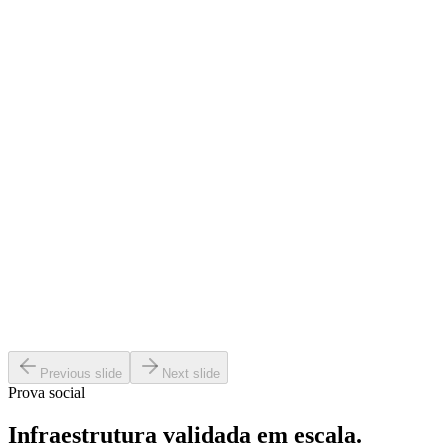
Kaisan
usuários mensais comprando no app.
Ver case
Previous slide
Next slide
Prova social
Infraestrutura validada em escala.