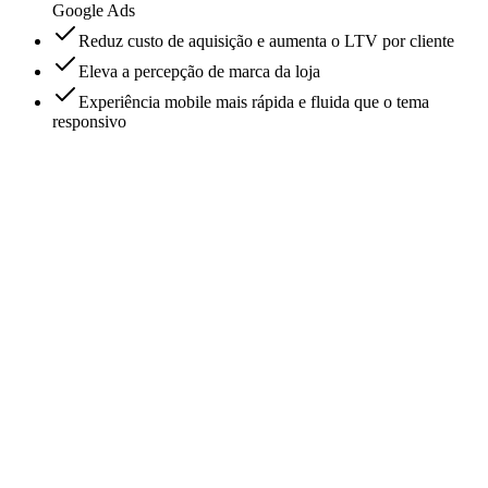
Google Ads
Reduz custo de aquisição e aumenta o LTV por cliente
Eleva a percepção de marca da loja
Experiência mobile mais rápida e fluida que o tema
responsivo
● ● ●
:41
Últimos 30 dias
Receita recorrente.
Receita
+312%
Recompra
3x