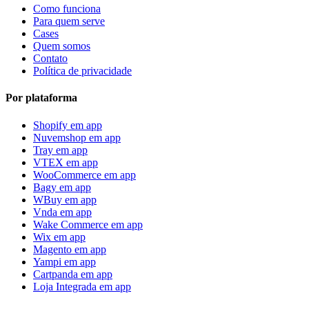
Como funciona
Para quem serve
Cases
Quem somos
Contato
Política de privacidade
Por plataforma
Shopify
em app
Nuvemshop
em app
Tray
em app
VTEX
em app
WooCommerce
em app
Bagy
em app
WBuy
em app
Vnda
em app
Wake Commerce
em app
Wix
em app
Magento
em app
Yampi
em app
Cartpanda
em app
Loja Integrada
em app