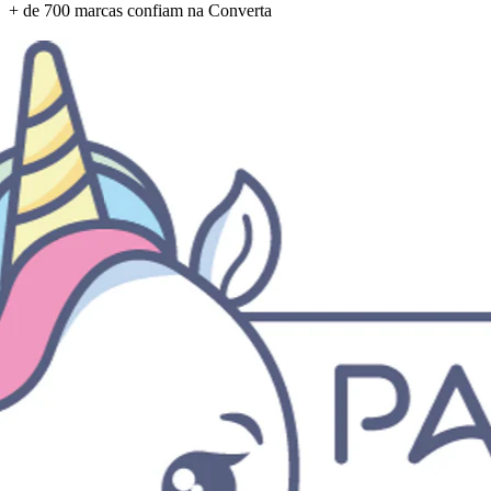
Conversão
+ de 700 marcas confiam na Converta
+312%