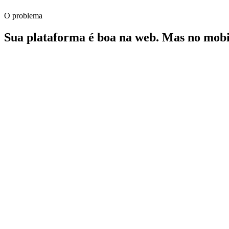
Recompra
O problema
+312%
Sua plataforma é boa na web. Mas no mobil