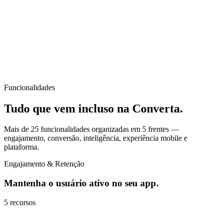
✨
Semana Dolce & Gabbana — até 42% OFF
Elegância e fragrâncias marcantes por tempo limitado.
há 5 dias
Enviado
Enviados
412
Cliques
89
Taxa
21.6%
Funcionalidades
Tudo que vem incluso na
Converta
.
Mais de 25 funcionalidades organizadas em 5 frentes —
engajamento, conversão, inteligência, experiência mobile e
plataforma.
Engajamento & Retenção
Mantenha o usuário ativo no seu app.
5
recursos