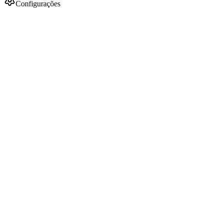
Configurações
Push Notifications
Crie e gerencie notificações push para seus apps.
Criar Push
Enviados Hoje
0
Taxa de Entrega
100%
Taxa de Clique
18.2%
Inscritos Ativos
36
Histórico de Push