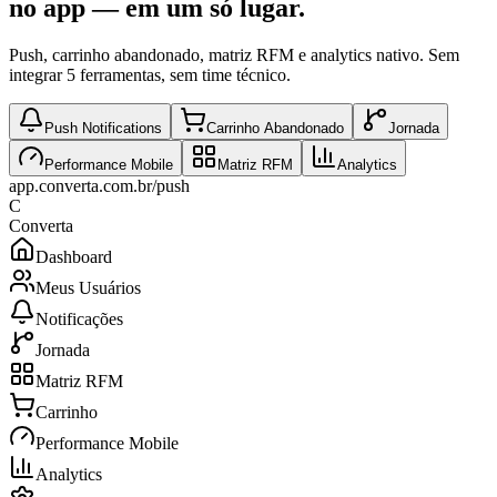
no app
— em um só lugar.
Push, carrinho abandonado, matriz RFM e analytics nativo. Sem
integrar 5 ferramentas, sem time técnico.
Push Notifications
Carrinho Abandonado
Jornada
Performance Mobile
Matriz RFM
Analytics
app.converta.com.br/
push
C
Converta
Dashboard
Meus Usuários
Notificações
Jornada
Matriz RFM
Carrinho
Performance Mobile
Analytics