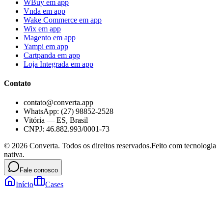
WBuy
em app
Vnda
em app
Wake Commerce
em app
Wix
em app
Magento
em app
Yampi
em app
Cartpanda
em app
Loja Integrada
em app
Contato
contato@converta.app
WhatsApp: (27) 98852-2528
Vitória — ES, Brasil
CNPJ: 46.882.993/0001-73
©
2026
Converta. Todos os direitos reservados.
Feito com tecnologia
nativa.
Fale conosco
Início
Cases