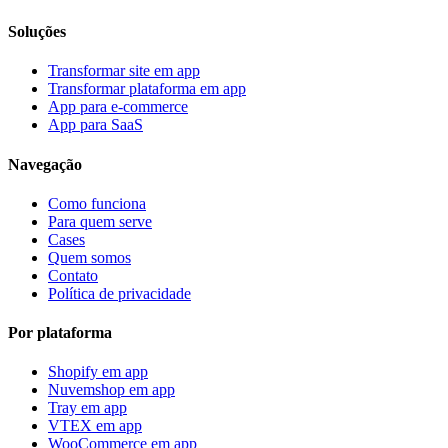
Soluções
Transformar site em app
Transformar plataforma em app
App para e-commerce
App para SaaS
Navegação
Como funciona
Para quem serve
Cases
Quem somos
Contato
Política de privacidade
Por plataforma
Shopify
em app
Nuvemshop
em app
Tray
em app
VTEX
em app
WooCommerce
em app