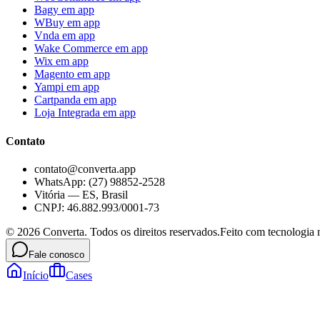
Bagy
em app
WBuy
em app
Vnda
em app
Wake Commerce
em app
Wix
em app
Magento
em app
Yampi
em app
Cartpanda
em app
Loja Integrada
em app
Contato
contato@converta.app
WhatsApp: (27) 98852-2528
Vitória — ES, Brasil
CNPJ: 46.882.993/0001-73
©
2026
Converta. Todos os direitos reservados.
Feito com tecnologia n
Fale conosco
Início
Cases