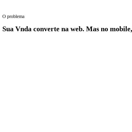
Recompra
O problema
+312%
Sua Vnda converte na web. Mas no mobile, 