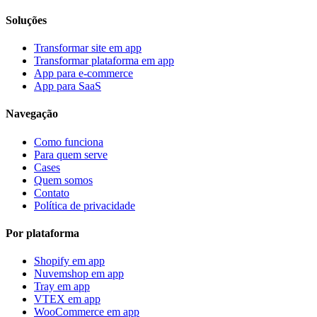
Soluções
Transformar site em app
Transformar plataforma em app
App para e-commerce
App para SaaS
Navegação
Como funciona
Para quem serve
Cases
Quem somos
Contato
Política de privacidade
Por plataforma
Shopify
em app
Nuvemshop
em app
Tray
em app
VTEX
em app
WooCommerce
em app