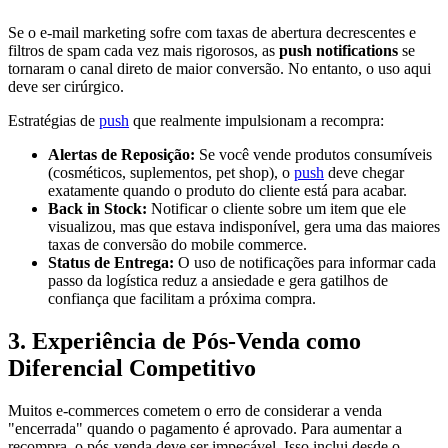
Se o e-mail marketing sofre com taxas de abertura decrescentes e
filtros de spam cada vez mais rigorosos, as
push notifications
se
tornaram o canal direto de maior conversão. No entanto, o uso aqui
deve ser cirúrgico.
Estratégias de
push
que realmente impulsionam a recompra:
Alertas de Reposição:
Se você vende produtos consumíveis
(cosméticos, suplementos, pet shop), o
push
deve chegar
exatamente quando o produto do cliente está para acabar.
Back in Stock:
Notificar o cliente sobre um item que ele
visualizou, mas que estava indisponível, gera uma das maiores
taxas de conversão do mobile commerce.
Status de Entrega:
O uso de notificações para informar cada
passo da logística reduz a ansiedade e gera gatilhos de
confiança que facilitam a próxima compra.
3. Experiência de Pós-Venda como
Diferencial Competitivo
Muitos e-commerces cometem o erro de considerar a venda
"encerrada" quando o pagamento é aprovado. Para aumentar a
recompra, o pós-venda deve ser impecável. Isso inclui desde o