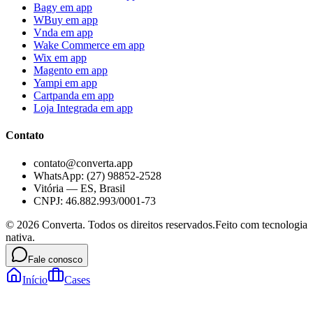
Bagy
em app
WBuy
em app
Vnda
em app
Wake Commerce
em app
Wix
em app
Magento
em app
Yampi
em app
Cartpanda
em app
Loja Integrada
em app
Contato
contato@converta.app
WhatsApp: (27) 98852-2528
Vitória — ES, Brasil
CNPJ: 46.882.993/0001-73
©
2026
Converta. Todos os direitos reservados.
Feito com tecnologia
nativa.
Fale conosco
Início
Cases