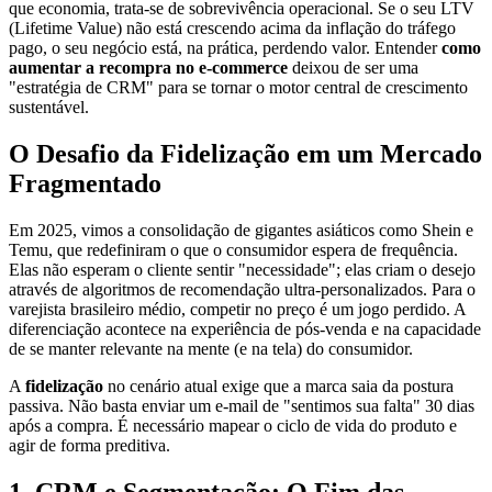
que economia, trata-se de sobrevivência operacional. Se o seu LTV
(Lifetime Value) não está crescendo acima da inflação do tráfego
pago, o seu negócio está, na prática, perdendo valor. Entender
como
aumentar a recompra no e-commerce
deixou de ser uma
"estratégia de CRM" para se tornar o motor central de crescimento
sustentável.
O Desafio da Fidelização em um Mercado
Fragmentado
Em 2025, vimos a consolidação de gigantes asiáticos como Shein e
Temu, que redefiniram o que o consumidor espera de frequência.
Elas não esperam o cliente sentir "necessidade"; elas criam o desejo
através de algoritmos de recomendação ultra-personalizados. Para o
varejista brasileiro médio, competir no preço é um jogo perdido. A
diferenciação acontece na experiência de pós-venda e na capacidade
de se manter relevante na mente (e na tela) do consumidor.
A
fidelização
no cenário atual exige que a marca saia da postura
passiva. Não basta enviar um e-mail de "sentimos sua falta" 30 dias
após a compra. É necessário mapear o ciclo de vida do produto e
agir de forma preditiva.
1. CRM e Segmentação: O Fim das