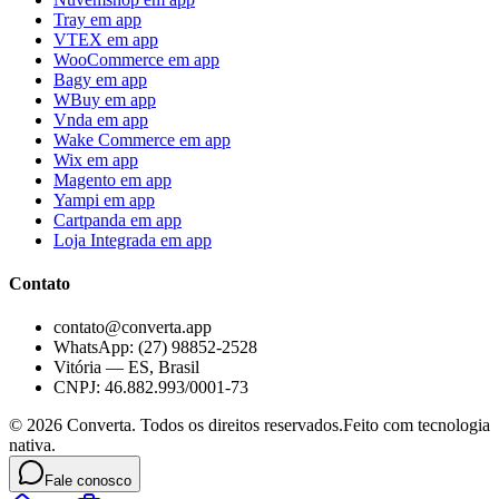
Tray
em app
VTEX
em app
WooCommerce
em app
Bagy
em app
WBuy
em app
Vnda
em app
Wake Commerce
em app
Wix
em app
Magento
em app
Yampi
em app
Cartpanda
em app
Loja Integrada
em app
Contato
contato@converta.app
WhatsApp: (27) 98852-2528
Vitória — ES, Brasil
CNPJ: 46.882.993/0001-73
©
2026
Converta. Todos os direitos reservados.
Feito com tecnologia
nativa.
Fale conosco