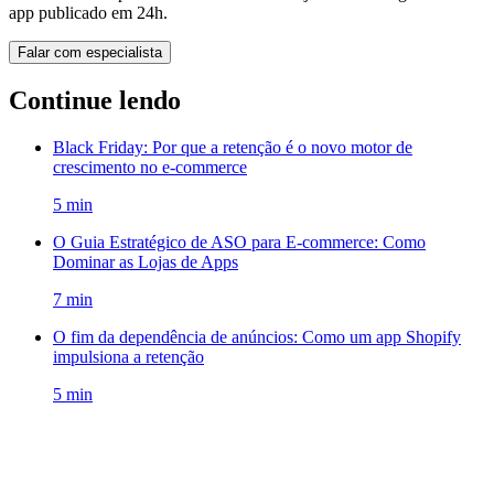
app publicado em 24h.
Falar com especialista
Continue lendo
Black Friday: Por que a retenção é o novo motor de
crescimento no e-commerce
5
min
O Guia Estratégico de ASO para E-commerce: Como
Dominar as Lojas de Apps
7
min
O fim da dependência de anúncios: Como um app Shopify
impulsiona a retenção
5
min