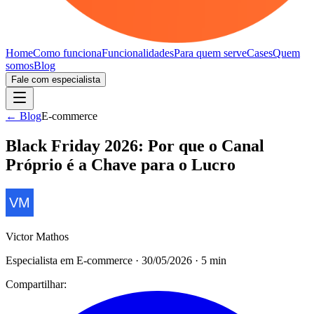
Home
Como funciona
Funcionalidades
Para quem serve
Cases
Quem
somos
Blog
Fale com especialista
← Blog
E-commerce
Black Friday 2026: Por que o Canal
Próprio é a Chave para o Lucro
Victor Mathos
Especialista em E-commerce
·
30/05/2026
·
5
min
Compartilhar: