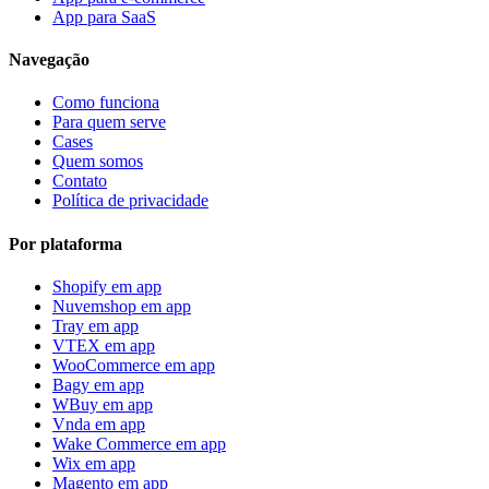
App para SaaS
Navegação
Como funciona
Para quem serve
Cases
Quem somos
Contato
Política de privacidade
Por plataforma
Shopify
em app
Nuvemshop
em app
Tray
em app
VTEX
em app
WooCommerce
em app
Bagy
em app
WBuy
em app
Vnda
em app
Wake Commerce
em app
Wix
em app
Magento
em app