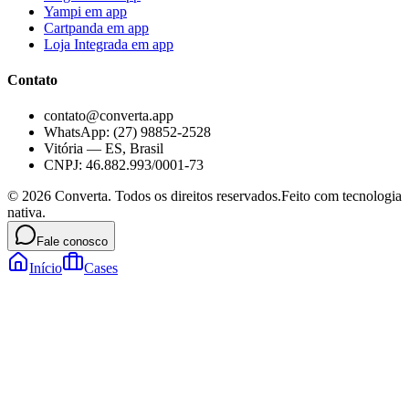
Yampi
em app
Cartpanda
em app
Loja Integrada
em app
Contato
contato@converta.app
WhatsApp: (27) 98852-2528
Vitória — ES, Brasil
CNPJ: 46.882.993/0001-73
©
2026
Converta. Todos os direitos reservados.
Feito com tecnologia
nativa.
Fale conosco
Início
Cases