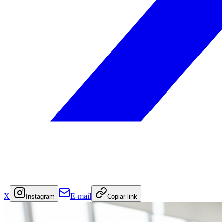
X
E-mail
Instagram
Copiar link