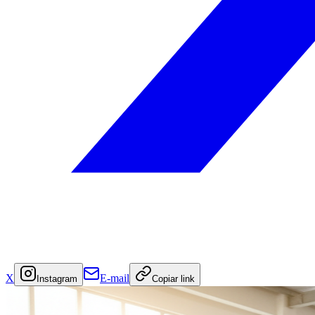
X
E-mail
Instagram
Copiar link