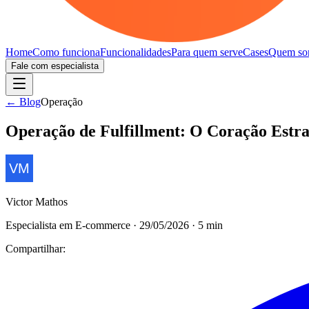
Home
Como funciona
Funcionalidades
Para quem serve
Cases
Quem so
Fale com especialista
← Blog
Operação
Operação de Fulfillment: O Coração Estr
Victor Mathos
Especialista em E-commerce
·
29/05/2026
·
5
min
Compartilhar: