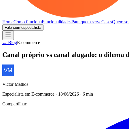
Home
Como funciona
Funcionalidades
Para quem serve
Cases
Quem so
Fale com especialista
← Blog
E-commerce
Canal próprio vs canal alugado: o dilema
Victor Mathos
Especialista em E-commerce
·
18/06/2026
·
6
min
Compartilhar: